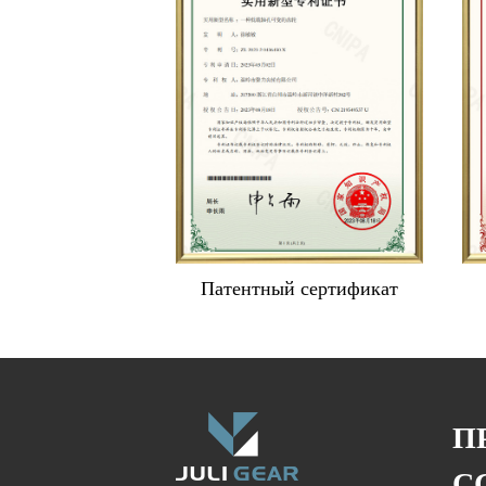
Патентный сертификат
П
С