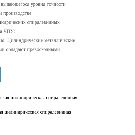
 выдающегося уровня точности,
м производстве.
индрических спиралевидных
на ЧПУ:
ия: Цилиндрические металлические
ями обладают превосходными
иралевидная конструкция шестерни
дь контакта, что приводит к более
нергии.
терни обладают превосходными
вляется решающим фактором для
ская цилиндрическая спиралевидная
стабильной и надежной передачи
я цилиндрическая спиралевидная
ерни отличаются компактной
льными для применения в условиях