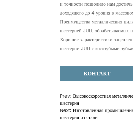
и точности позволило нам достичь
доходящего до 4 уровня в массово
Преимущества металлических цил
шестерней JULI, обрабатываемых 
Хорошие характеристики зацеплен
шестерни JULI с косозубыми зубь
характеристиками зацепления. Сп
обеспечивает более широкую площа
КОНТАКТ
плавной и эффективной передаче э
Улучшенное перекрытие: Эти шес
возможностями перекрытия, что я
Prev:
Высокоскоростная металличе
уменьшения люфта и обеспечения 
шестерня
Next:
Изготовленная промышленна
мощности между шестернями.
шестерня из стали
Компактная структура: Наши шест
конструкцией, что делает их идеа