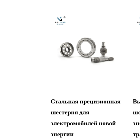
ая
Стальная прецизионная
Вы
ская шестерня
шестерня для
ше
обилей новой
электромобилей новой
эн
энергии
тр