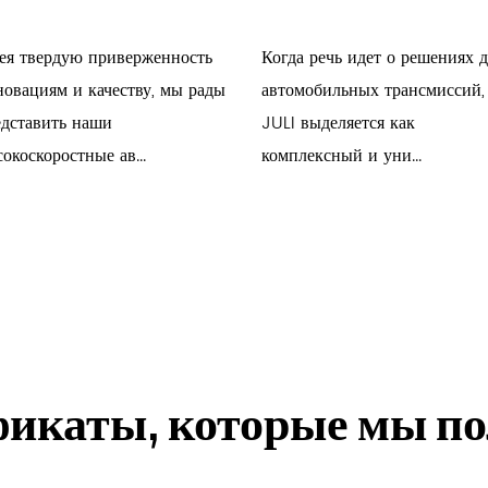
В заключение следует отметить, чт
цилиндрическими косозубыми зубь
ея твердую приверженность
Когда речь идет о решениях 
являются воплощением точности, 
овациям и качеству, мы рады
автомобильных трансмиссий,
приверженность качественным мат
едставить наши
JULI выделяется как
производственным процессам и ор
окоскоростные ав...
комплексный и уни...
делает нас предпочтительным выб
высокого уровня исполнения зубча
выбираете шестерни, рассчитанные
независимо от того, насколько с
икаты, которые мы п