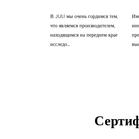
яющемся мире
В JULI мы очень гордимся тем,
Им
средств на новой
что являемся производителем,
инн
) сердцем
находящимся на переднем крае
пр
а яв...
исследо...
выс
Сертиф