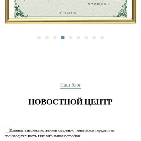
нашего стремления предоставлять исключительные
решения в области зубчатых передач для широкого
спектра отраслей промышленности. Наши шестерни
разрабатываются и производятся с учетом точности,
надежности и универсальности. Свяжитесь с нами,
чтобы обсудить Ваши специфические требования к
шестерням, и позвольте нам стать Вашим партнером в
области точного машиностроения.
Наш блог
НОВОСТНОЙ ЦЕНТР