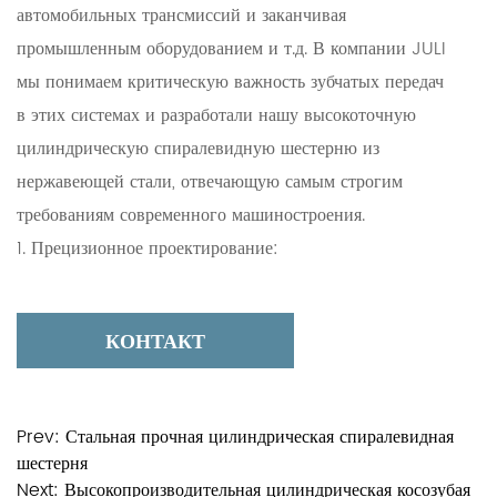
автомобильных трансмиссий и заканчивая
промышленным оборудованием и т.д. В компании JULI
мы понимаем критическую важность зубчатых передач
в этих системах и разработали нашу высокоточную
цилиндрическую спиралевидную шестерню из
нержавеющей стали, отвечающую самым строгим
требованиям современного машиностроения.
1. Прецизионное проектирование:
Наш процесс производства шестерен характеризуется
точностью инженерных решений на каждом этапе. Мы
КОНТАКТ
используем передовые технологии и придерживаемся
самых строгих стандартов качества, чтобы наши
шестерни соответствовали и превосходили ожидания
Prev:
Стальная прочная цилиндрическая спиралевидная
наших клиентов. В результате мы получаем шестерни,
шестерня
которые работают с исключительной точностью и
Next:
Высокопроизводительная цилиндрическая косозубая