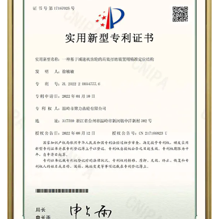
3. Робототехника:
Развивающаяся область робототехники полагается на
точные системы передач для управления движением и
функциями. Наши шестерни хорошо подходят для
использования в роботизированных манипуляторах,
автоматизированном оборудовании и т.д.
4. Горнодобывающая промышленность и
строительство:
В сложных условиях горнодобывающей
промышленности и строительства наши шестерни
обеспечивают надежную передачу энергии, гарантируя
непрерывную работу тяжелой техники.
В заключение хочу сказать, что высокоточная
цилиндрическая спиралевидная шестерня из
нержавеющей стали от JULI - это свидетельство