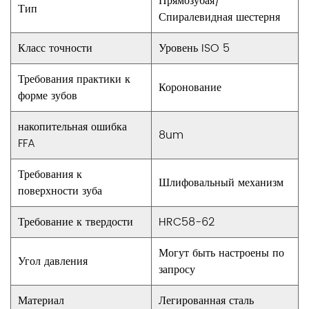
Прямозубая/
Тип
для широкого спектра применений, даже в сложных
Спиралевидная шестерня
условиях. Такой выбор материала обеспечивает
Класс точности
Уровень ISO 5
долговечность и надежность наших изделий.
4. Стабильное передаточное отношение:
Требования практики к
Коронование
Одно из главных преимуществ использования
форме зубов
шестерен в механических системах - это возможность
накопительная ошибка
8um
поддерживать стабильное передаточное отношение.
FFA
Наша высокоточная цилиндрическая спиралевидная
Требования к
шестерня из нержавеющей стали отлично справляется
Шлифовальный механизм
поверхности зуба
с этой задачей, обеспечивая стабильную и надежную
передачу энергии.
Требование к твердости
HRC58-62
5. Надежная работа:
Могут быть настроены по
Наши шестерни разработаны для надежной работы.
Угол давления
запросу
Сочетание прецизионного производства,
Материал
Легированная сталь
спиралевидной конструкции и высококачественных