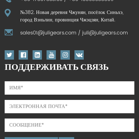
№382. Новая деревня Чжунян, посёлок Синьхэ,
город Вэньлин, провинция Чжэцзян, Китай.
sales01@juligears.com
/
juli@juligears.com
ПОДДЕРЖИВАТЬ СВЯЗЬ