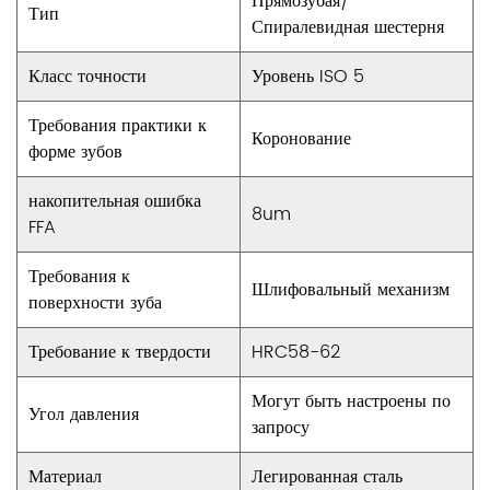
Прямозубая/
Тип
всех. Наши нестандартные цилиндрические
Спиралевидная шестерня
спиралевидные шестерни с обратным зубом могут
Класс точности
Уровень ISO 5
быть изготовлены с учетом Ваших конкретных
потребностей. Если Вам нужны уникальные размеры,
Требования практики к
Коронование
материалы или профили зубьев, наша команда
форме зубов
экспертов поможет Вам создать шестерню,
накопительная ошибка
8um
соответствующую требованиям Вашего проекта.
FFA
Долговечность и надежность
Требования к
Мы понимаем, что шестерни часто работают в
Шлифовальный механизм
поверхности зуба
сложных условиях, где износ может быть
значительным. Наши нестандартные цилиндрические
Требование к твердости
HRC58-62
спиралевидные шестерни с обратным зубом
Могут быть настроены по
рассчитаны на длительный срок службы. Мы
Угол давления
запросу
используем только высококачественные материалы и
Материал
Легированная сталь
производственные процессы, чтобы обеспечить их