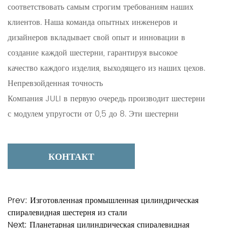
соответствовать самым строгим требованиям наших
клиентов. Наша команда опытных инженеров и
дизайнеров вкладывает свой опыт и инновации в
создание каждой шестерни, гарантируя высокое
качество каждого изделия, выходящего из наших цехов.
Непревзойденная точность
Компания JULI в первую очередь производит шестерни
с модулем упругости от 0,5 до 8. Эти шестерни
создаются с особой точностью, и их точность может
достигать 4 уровней точности при массовом
КОНТАКТ
производстве. Такая точность является краеугольным
камнем нашего стремления к совершенству,
гарантируя, что наши клиенты могут положиться на
Prev:
Изготовленная промышленная цилиндрическая
безупречную работу наших продуктов даже в самых
спиралевидная шестерня из стали
сложных условиях применения.
Next:
Планетарная цилиндрическая спиралевидная