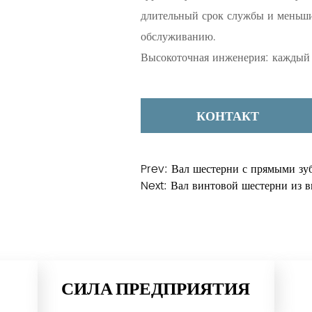
длительный срок службы и меньши
обслуживанию.
Высокоточная инженерия: каждый 
косозубой шестерней подвергаетс
проектированию, гарантируя, что 
КОНТАКТ
стандартам. Такая точность гарант
надежность в критически важных 
Универсальность: Этот компонент 
Prev:
Вал шестерни с прямыми зу
адаптируемостью. Его можно нас
Next:
Вал винтовой шестерни из 
применений, что делает его ценн
отраслей.
Надежный выбор материала. Выбор
является важнейшим аспектом изно
СИЛА ПРЕДПРИЯТИЯ
винтовой шестерни. Эти материал
выдерживать большие нагрузки, с