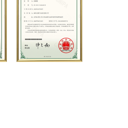
ых компонентов. Созданные такими
е быть уверены в качестве и
терен, зная, что они всегда будут
.