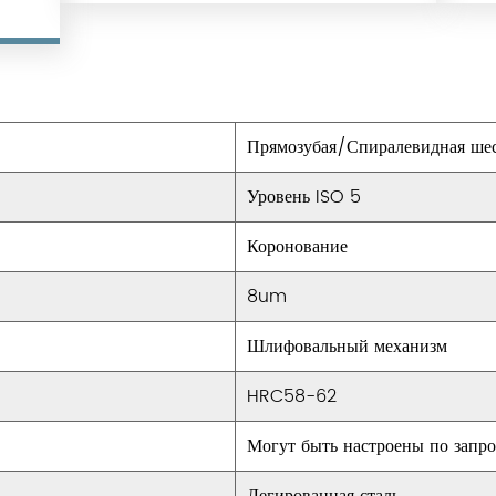
длительное использование.
Плавная работа: благодаря констр
обеспечивает плавную и бесшумну
обеспечивая эффективную передач
Прямозубая/Спиралевидная ше
Приложения:
Износостойкий металлический вал 
Уровень ISO 5
применение в самых разных отрас
Коронование
помимо прочего:
Автомобильная промышленность: э
8um
автомобильных трансмиссиях и дви
Шлифовальный механизм
имеют первостепенное значение.
Производство. В производстве ма
HRC58-62
ключевую роль в обеспечении бесп
Могут быть настроены по запро
тяжелых производственных процес
Аэрокосмическая промышленность