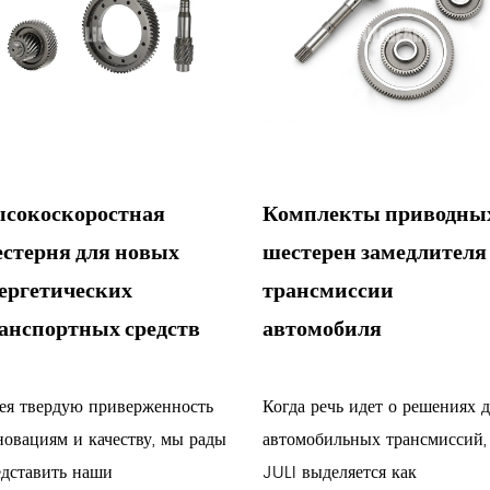
Прецизионная обработка: валы по
механической обработки, включая 
чтобы обеспечить строгие допуски
производительность.
Контроль качества: на протяжении
применяются строгие меры контроля
сокоскоростная
Комплекты приводны
каждый вал соответствует стандарт
стерня для новых
шестерен замедлителя
Кастомизация: JULI предлагает гиб
ергетических
трансмиссии
металлического вала косозубой шес
анспортных средств
автомобиля
уникальными требованиями отдел
Преимущества износостойкого мет
шестерни JULI:
ея твердую приверженность
Когда речь идет о решениях 
Надежность: приверженность компа
овациям и качеству, мы рады
автомобильных трансмиссий,
высокую надежность ее зубчатых в
едставить наши
JULI выделяется как