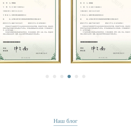
требующих надежных и долговечн
специалистами, как JULI, вы может
производительности этих валов-шес
соответствовать вашим ожиданиям
Наш блог