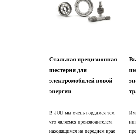
ая
Стальная прецизионная
Вы
ская шестерня
шестерня для
ше
обилей новой
электромобилей новой
эн
энергии
тр
яющемся мире
В JULI мы очень гордимся тем,
Им
средств на новой
что являемся производителем,
инн
) сердцем
находящимся на переднем крае
пр